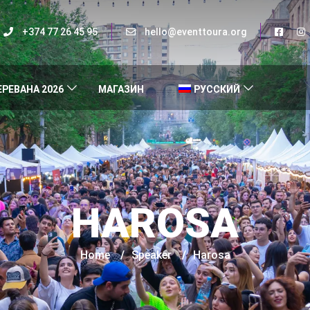
+374 77 26 45 95
hello@eventtoura.org
ЕРЕВАНА 2026
МАГАЗИН
РУССКИЙ
HAROSA
Home
/
Speaker
/
Harosa