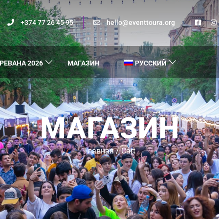
+374 77 26 45 95
hello@eventtoura.org
РЕВАНА 2026
МАГАЗИН
РУССКИЙ
МАГАЗИН
Главная
/ Cart