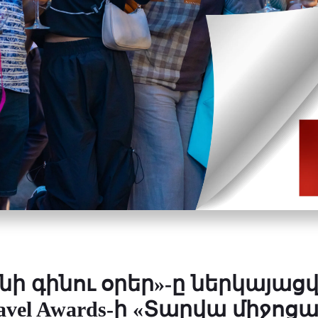
ի գինու օրեր»-ը ներկայացվե
ravel Awards-ի «Տարվա միջոց