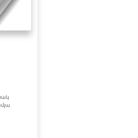
սակ
ամյա