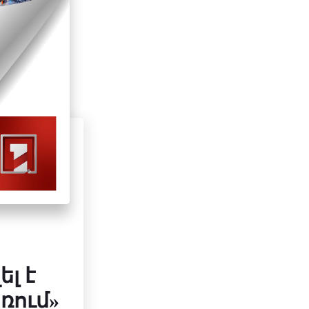
լ է
առում»