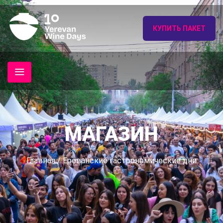
КУПИТЬ ПАКЕТ
МАГАЗИН
Главная
/ Ереванские гастрономические дни