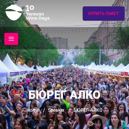
КУПИТЬ ПАКЕТ
БЮРЕГ АЛКО
Home
/
Speaker
/
БЮРЕГ АЛКО