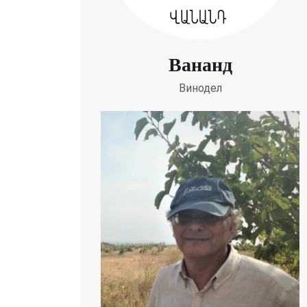
Вананд
Винодел