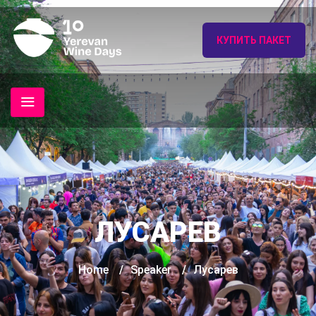
КУПИТЬ ПАКЕТ
ЛУСАРЕВ
Home
/
Speaker
/
Лусарев