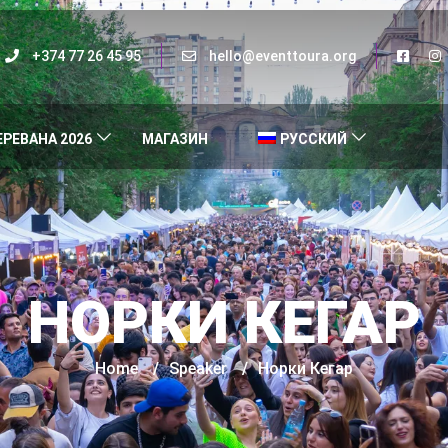
+374 77 26 45 95
hello@eventtoura.org
ЕРЕВАНА 2026
МАГАЗИН
РУССКИЙ
НОРКИ КЕГАР
Home
/
Speaker
/
Норки Кегар