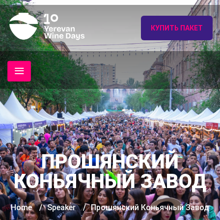
КУПИТЬ ПАКЕТ
ПРОШЯНСКИЙ
КОНЬЯЧНЫЙ ЗАВОД
Home
/
Speaker
/
Прошянский Коньячный Завод