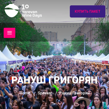
КУПИТЬ ПАКЕТ
РАНУШ ГРИГОРЯН
Home
/
Speaker
/
Рануш Григорян