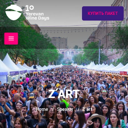
КУПИТЬ ПАКЕТ
Z՛ART
Home
/
Speaker
/
Z՛art