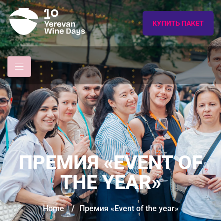
КУПИТЬ ПАКЕТ
ПРЕМИЯ «EVENT OF
THE YEAR»
Home
/
Премия «Event of the year»