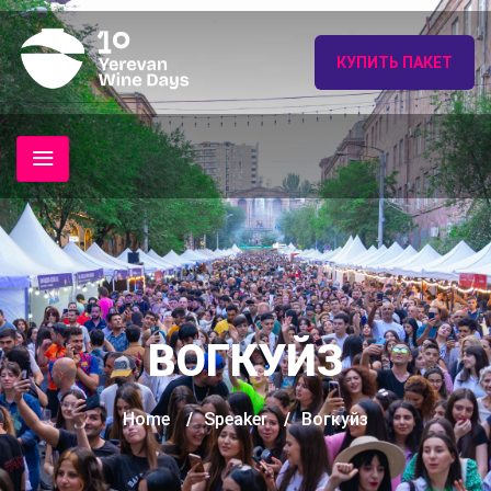
КУПИТЬ ПАКЕТ
ВОГКУЙЗ
Home
/
Speaker
/
Вогкуйз