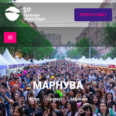
КУПИТЬ ПАКЕТ
МАРНУВА
Home
/
Speaker
/
Марнува