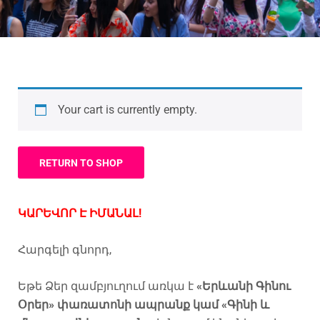
Your cart is currently empty.
RETURN TO SHOP
ԿԱՐԵՎՈՐ Է ԻՄԱՆԱԼ!
Հարգելի գնորդ,
Եթե Ձեր զամբյուղում առկա է
«Երևանի Գինու
Օրեր» փառատոնի
ապրանք կամ «Գինի և