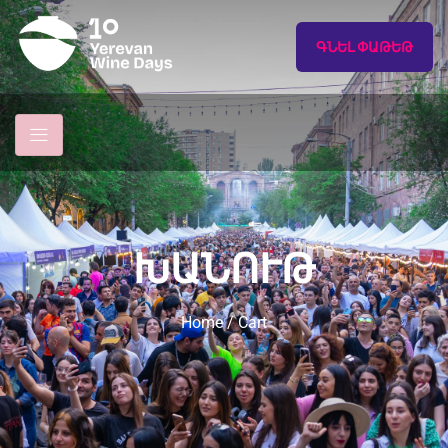
ԳՆԵԼ ՓԱԹԵԹ
ԽԱՆՈՒԹ
Home
/ Cart