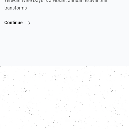
Yerevan Wine Days is a vibrant annual festival that
transforms
Continue