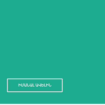
ԻՄԱՆԱԼ ԱՎԵԼԻՆ