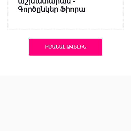
աշխատարան -
Գործընկեր Ֆիորա
ԻՄԱՆԱԼ ԱՎԵԼԻՆ