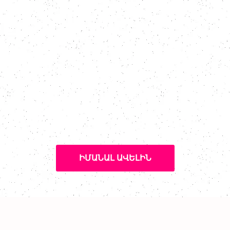
ԻՄԱՆԱԼ ԱՎԵԼԻՆ