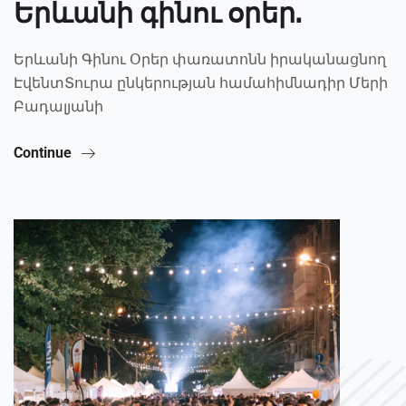
Երևանի գինու օրեր.
Երևանի Գինու Օրեր փառատոնն իրականացնող
ԷվենտՏուրա ընկերության համահիմնադիր Մերի
Բադալյանի
Continue