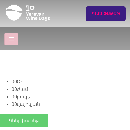
ԳՆԵԼ ՓԱԹԵԹ
00
Օր
00
Ժամ
00
րոպե
00
վայրկյան
Գնել փաթեթ