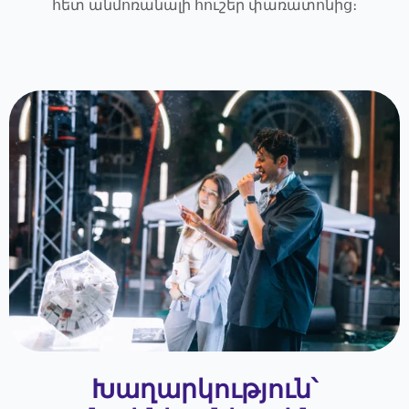
հետ անմոռանալի հուշեր փառատոնից։
Խաղարկություն՝