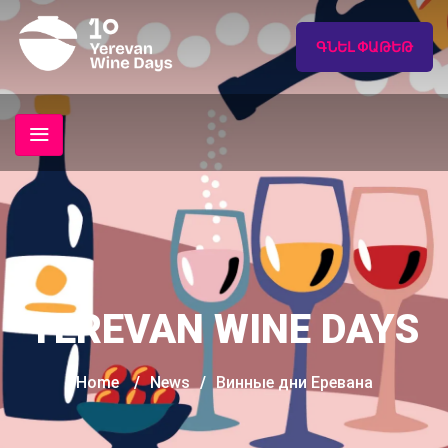
ԳՆԵԼ ՓԱԹԵԹ
YEREVAN WINE DAYS
Home
/
News
/
Винные дни Еревана