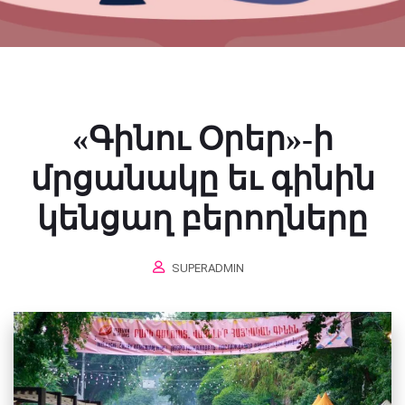
«Գինու Օրեր»-ի
մրցանակը եւ գինին
կենցաղ բերողները
SUPERADMIN