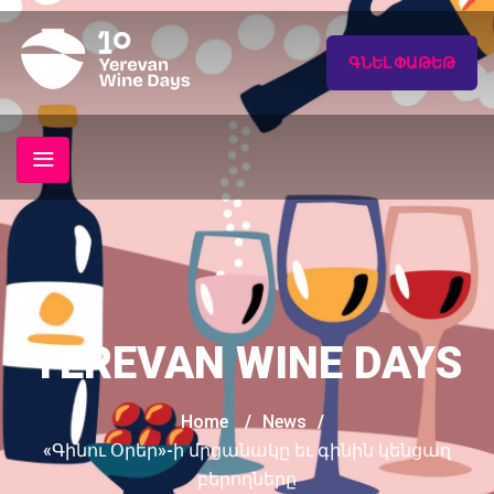
ԳՆԵԼ ՓԱԹԵԹ
YEREVAN WINE DAYS
Home
/
News
/
«Գինու Օրեր»-ի մրցանակը եւ գինին կենցաղ
բերողները