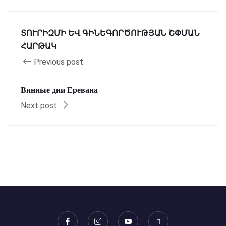
ՏՈՒՐԻԶՄԻ ԵՎ ԳԻՆԵԳՈՐԾՈՒԹՅԱՆ ՇՓՄԱՆ
ՀԱՐԹԱԿ
Previous post
Винные дни Еревана
Next post