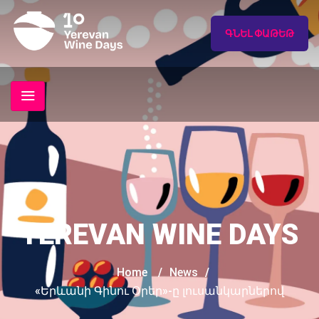
ԳՆԵԼ ՓԱԹԵԹ
YEREVAN WINE DAYS
Home
/
News
/
«Երևանի Գինու Օրեր»-ը լուսանկարներով