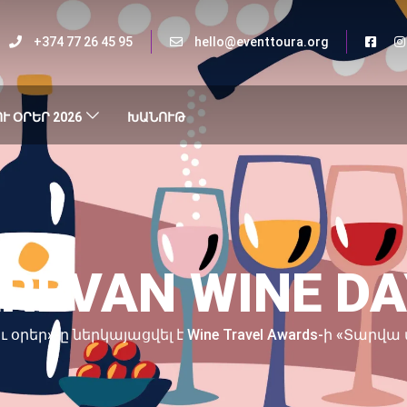
+374 77 26 45 95
hello@eventtoura.org
Ւ ՕՐԵՐ 2026
ԽԱՆՈՒԹ
REVAN WINE D
 օրեր»-ը ներկայացվել է Wine Travel Awards-ի «Տա