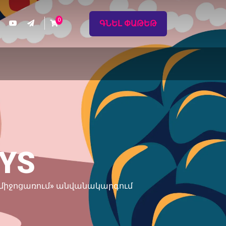
0
ԳՆԵԼ ՓԱԹԵԹ
AYS
րվա միջոցառում» անվանակարգում