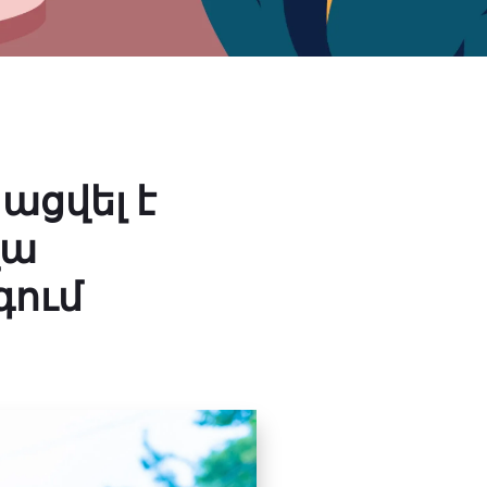
ացվել է
վա
գում