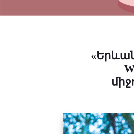
«Երևան
W
միջ