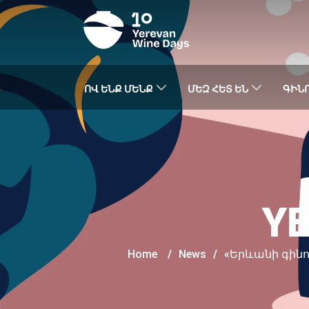
ՈՎ ԵՆՔ ՄԵՆՔ
ՄԵԶ ՀԵՏ ԵՆ
ԳԻՆՈ
YE
Home
/
News
/
«Երևանի գինու