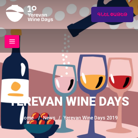
ԳՆԵԼ ՓԱԹԵԹ
YEREVAN WINE DAYS
Home
/
News
/
Yerevan Wine Days 2019