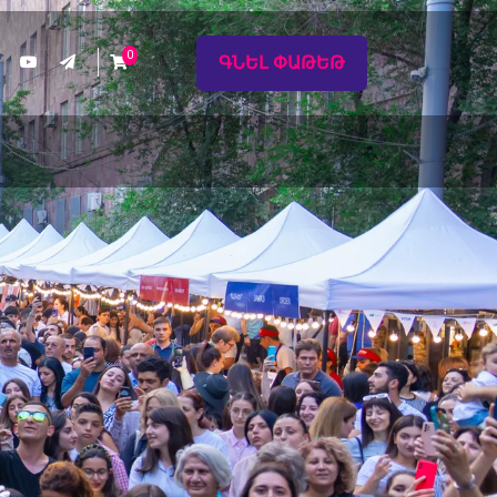
0
ԳՆԵԼ ՓԱԹԵԹ