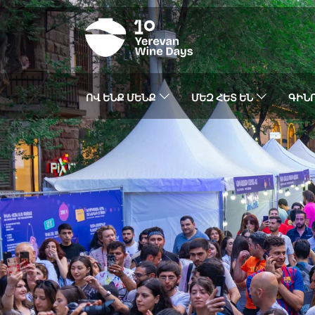
ՈՎ ԵՆՔ ՄԵՆՔ
ՄԵԶ ՀԵՏ ԵՆ
ԳԻՆՈ