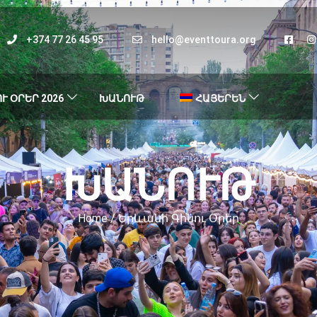
+374 77 26 45 95
hello@eventtoura.org
Ւ ՕՐԵՐ 2026
ԽԱՆՈՒԹ
ՀԱՅԵՐԵՆ
ԽԱՆՈՒԹ
Home
/ Երևանի Գինու Օրեր