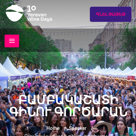
ԳՆԵԼ ՓԱԹԵԹ
ԲԱՄԲԱԿԱՇԱՏԻ
ԳԻՆՈՒ ԳՈՐԾԱՐԱՆ
Home
/
Speaker
/