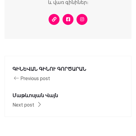
և վառ գինիներ։
ԳԻՆԵՎԱՆ ԳԻՆՈՒ ԳՈՐԾԱՐԱՆ
Previous post
Մաթևոսյան Վայն
Next post