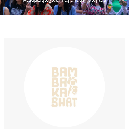
Բամբակաշատի գինու գործարան