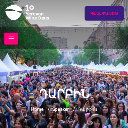
ԳՆԵԼ ՓԱԹԵԹ
ԴԱՐԲԻՆ
Home
/
Speaker
/
Դարբին