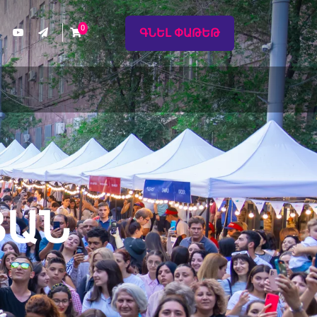
0
ԳՆԵԼ ՓԱԹԵԹ
ՅԱՆ