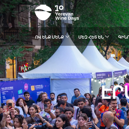
ՈՎ ԵՆՔ ՄԵՆՔ
ՄԵԶ ՀԵՏ ԵՆ
ԳԻՆՈ
ԷՐ