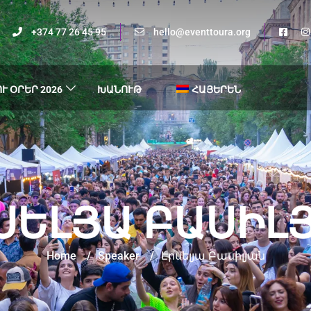
+374 77 26 45 95
hello@eventtoura.org
Ւ ՕՐԵՐ 2026
ԽԱՆՈՒԹ
ՀԱՅԵՐԵՆ
ՍԵԼՅԱ ԲԱՍԻԼ
Home
/
Speaker
/
Էրսելյա Բասիլյան