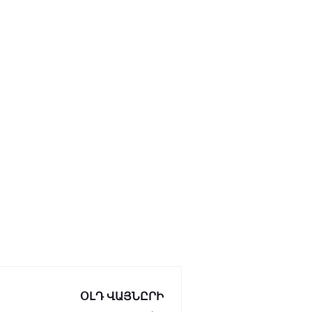
ՕԼԴ ՎԱՅՆԸՐԻ