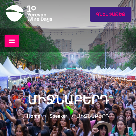
ԳՆԵԼ ՓԱԹԵԹ
ՄԻՋՆԱԲԵՐԴ
Home
/
Speaker
/
ՄԻՋՆԱԲԵՐԴ