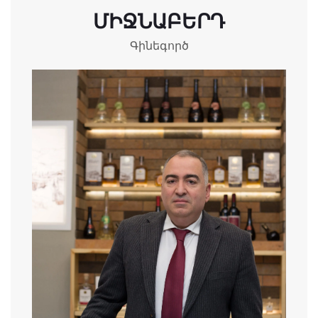
ՄԻՋՆԱԲԵՐԴ
Գինեգործ