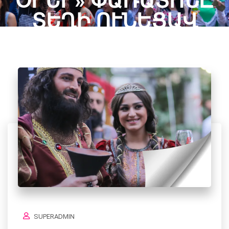
ՐԵՐ» ՓԱՌԱՏՈՆԸ Տ
ԵՂԻ ՈՒՆԵՑԱՎ
Home
/
SUPERADMIN