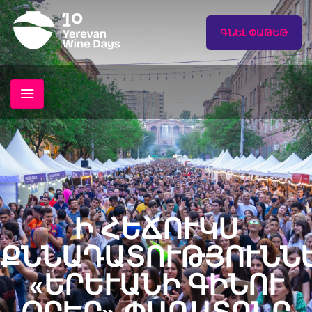
ԳՆԵԼ ՓԱԹԵԹ
Ի ՀԵՃՈՒԿՍ
ՔՆՆԱԴԱՏՈՒԹՅՈՒՆՆԵ
«ԵՐԵՒԱՆԻ ԳԻՆՈՒ Օ