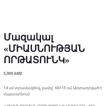
Մազակալ
«ՄԻԱՍՆՈՒԹՅԱՆ
ՈՐԹԱՏՈՒՆԿ»
5,000
AMD
14 սմ տրամագծով, չափը՝ 60×15 սմ, Արտադրված է
Հայաստնում