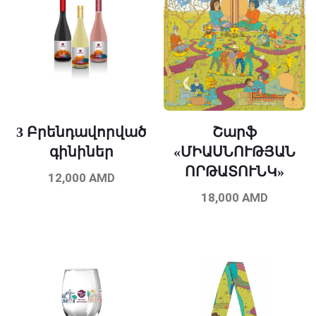
3 Բրենդավորված
Շարֆ
գինիներ
«ՄԻԱՍՆՈՒԹՅԱՆ
ՈՐԹԱՏՈՒՆԿ»
12,000
AMD
18,000
AMD