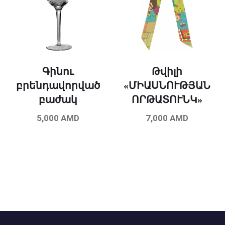
Գինու
Թվիլի
բրենդավորված
«ՄԻԱՍՆՈՒԹՅԱՆ
բաժակ
ՈՐԹԱՏՈՒՆԿ»
5,000
AMD
7,000
AMD