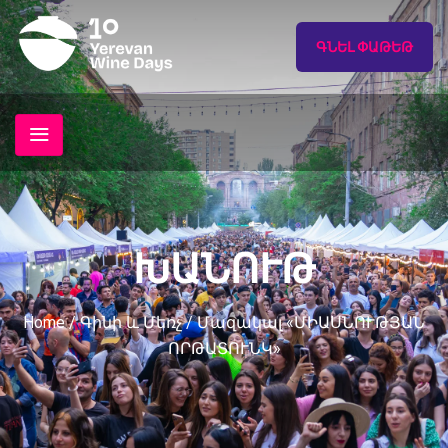
ԳՆԵԼ ՓԱԹԵԹ
ԽԱՆՈՒԹ
Home
/
Գինի և Մեռչ
/ Մազակալ «ՄԻԱՍՆՈՒԹՅԱՆ
ՈՐԹԱՏՈՒՆԿ»