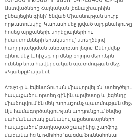
«ՄԻԱՍՆՈՒԹՅԱՆ ՈՐԹԱՏՈՒՆԿԻ ԼԵԳԵՆԴԸ» Հին
Աստվածները Հայկական լեռնաշխարհին
ընծայեցին գինի` ծնված Միասնության սուրբ
որթատունկից: Կարասի մեջ լցված այդ բնահյութը
հոսեց արքաների, սիրեցյալների ու
իմաստունների երակներով` ստեղծելով
հաղորդակցման անբարբառ լեզու։ Ընկղմվեք
գինու մեջ և հիշեք, որ մենք բոլորս մեր դերն
ունենք նրա հավերժական պատմության մեջ:
#ԿյանքըԲալանսէ
Artuyt-ը և ԷվենտՏուրան միավորվել են՝ ստեղծելու
հավաքածու, որտեղ գինին, արվեստը և լեգենդը
միաձուլվում են մեկ խորաշունչ պատմության մեջ։
Այս համագործակցության արդյունքում ծնվեց
սահմանափակ քանակով աքսեսուարների
հավաքածու՝ բաղկացած շապիկից, շարֆից,
մազակալից և թվիլիից՝ բազմաֆունկցիոնալ