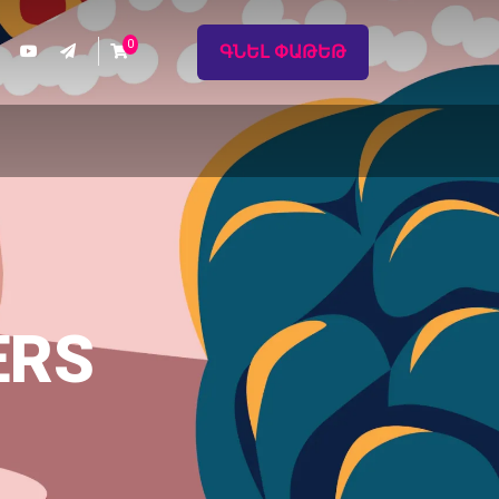
0
ԳՆԵԼ ՓԱԹԵԹ
ERS