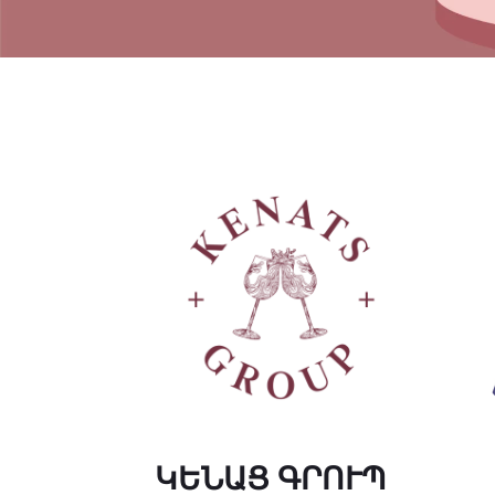
ԿԵՆԱՑ ԳՐՈՒՊ