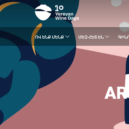
ՈՎ ԵՆՔ ՄԵՆՔ
ՄԵԶ ՀԵՏ ԵՆ
ԳԻՆՈ
AR