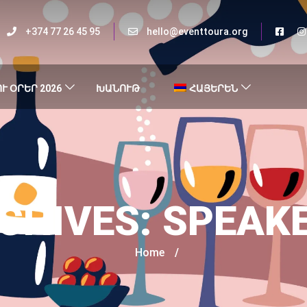
+374 77 26 45 95
hello@eventtoura.org
Ւ ՕՐԵՐ 2026
ԽԱՆՈՒԹ
ՀԱՅԵՐԵՆ
CHIVES:
SPEAK
Home
/