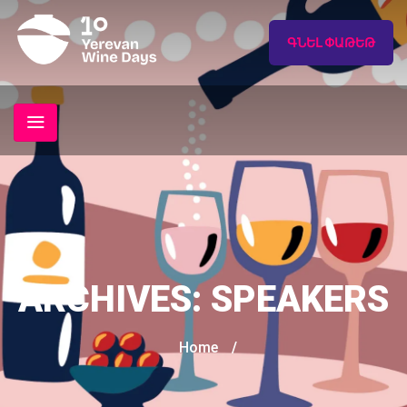
ԳՆԵԼ ՓԱԹԵԹ
ARCHIVES:
SPEAKERS
Home
/