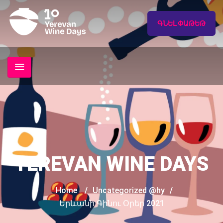
ԳՆԵԼ ՓԱԹԵԹ
YEREVAN WINE DAYS
Home
/
Uncategorized @hy
/
Երևանի Գինու Օրեր 2021