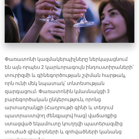
Փառատոնի կազմակերպիչները ներկայացնում
են այն որպես 2 կարևորագույն ինդուստիրաների՝
տուրիզմի և գինեգործության շփման հարթակ,
որն ունի մեկ նպատակ՝ տնտեսության
զարգացում։ Փառատոնին կմասնակցի 3
բարեգործական ընկերություն, որոնց
արտադրանքի (Հադրութի գինի և տեղում
պատրաստվող ժենգյալով հաց) վաճառքից
ստացված եկամուտը կուղղվի պատերազմից
տուժած զինվորների և զոհվածների կանանց